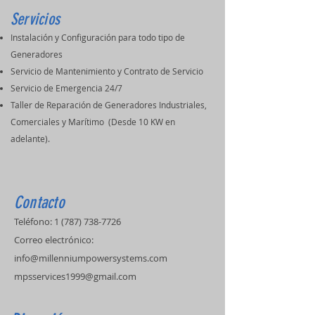
Servicios
Instalación y Configuración para todo tipo de
Generadores
Servicio de Mantenimiento y Contrato de Servicio
Servicio de Emergencia 24/7
Taller de Reparación de Generadores Industriales,
Comerciales y Marítimo (Desde 10 KW en
adelante).
Contacto
Teléfono:
1 (787) 738-7726
Correo electrónico:
info@millenniumpowersystems.com
mpsservices1999@gmail.com