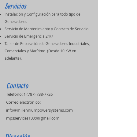
Servicios
Instalación y Configuración para todo tipo de
Generadores
Servicio de Mantenimiento y Contrato de Servicio
Servicio de Emergencia 24/7
Taller de Reparación de Generadores Industriales,
Comerciales y Marítimo (Desde 10 KW en
adelante).
Contacto
Teléfono:
1 (787) 738-7726
Correo electrónico:
info@millenniumpowersystems.com
mpsservices1999@gmail.com