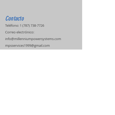
Contacto
Teléfono:
1 (787) 738-7726
Correo electrónico:
info@millenniumpowersystems.com
mpsservices1999@gmail.com
Dirección
Certificación de Kohler
Ingeniero Eléctricista
Técnicos Certificados
Servicio de Covertura
Puerto Rico
Estados Unidos