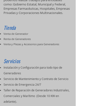
podemos realizar trabajos para entidades
como: Gobierno Estatal, Municipal y Federal,
Empresas Farmacéuticas, Hospitales, Empresas
Privadas y Corporaciones Multinacionales.
Tienda
Venta de Generador
Renta de Generadores
Venta y PIezas y Accesorios para Generadores
Servicios
Instalación y Configuración para todo tipo de
Generadores
Servicio de Mantenimiento y Contrato de Servicio
Servicio de Emergencia 24/7
Taller de Reparación de Generadores Industriales,
Comerciales y Marítimo (Desde 10 KW en
adelante).