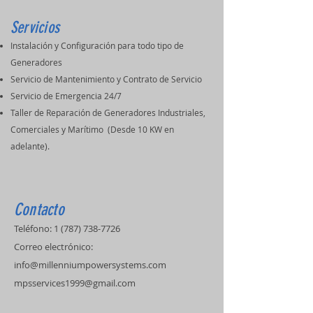
Servicios
Instalación y Configuración para todo tipo de
Generadores
Servicio de Mantenimiento y Contrato de Servicio
Servicio de Emergencia 24/7
Taller de Reparación de Generadores Industriales,
Comerciales y Marítimo (Desde 10 KW en
adelante).
Contacto
Teléfono:
1 (787) 738-7726
Correo electrónico:
info@millenniumpowersystems.com
mpsservices1999@gmail.com