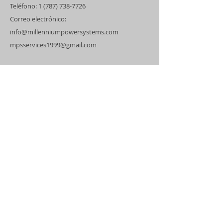
Teléfono:
1 (787) 738-7726
Correo electrónico:
info@millenniumpowersystems.com
mpsservices1999@gmail.com
Dirección
Certificación de Kohler
Ingeniero Eléctricista
Técnicos Certificados
Servicio de Covertura
Puerto Rico
Estados Unidos
Islas del Caribe