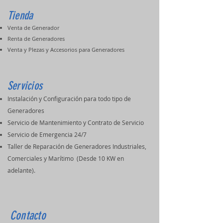
Tienda
Venta de Generador
Renta de Generadores
Venta y PIezas y Accesorios para Generadores
Servicios
Instalación y Configuración para todo tipo de
Generadores
Servicio de Mantenimiento y Contrato de Servicio
Servicio de Emergencia 24/7
Taller de Reparación de Generadores Industriales,
Comerciales y Marítimo (Desde 10 KW en
adelante).
Contacto