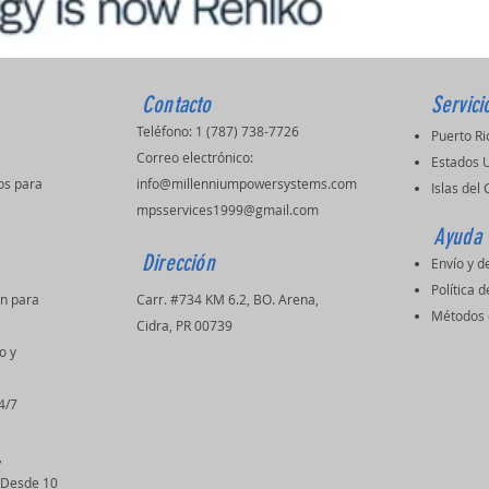
Contacto
Servici
Teléfono: 1 (787) 738-7726
Puerto R
Correo electrónico:
Estados 
os para
info@millenniumpowersystems.com
Islas del
mpsservices1999@gmail.com
Ayuda
Dirección
Envío y d
Política d
ón para
Carr. #734 KM 6.2, BO. Arena,
Métodos 
s
Cidra, PR 00739
o y
4/7
,
(Desde 10