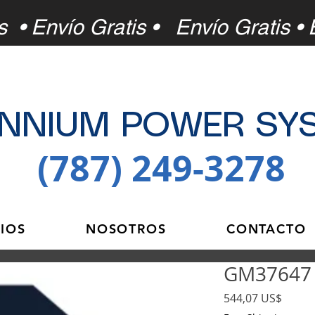
s • Envío Gratis •
Envío Gratis • 
ENNIUM POWER SY
(787) 249-3278
CIOS
NOSOTROS
CONTACTO
GM37647 -
Precio
544,07 US$