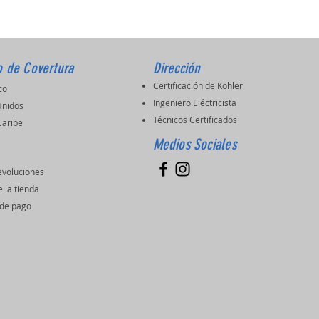
o de Covertura
Dirección
Certificación de Kohler
ico
Ingeniero Eléctricista
Unidos
Técnicos Certificados
 Caribe
Medios Sociales
evoluciones
e la tienda
de pago