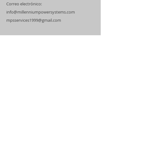
Correo electrónico:
info@millenniumpowersystems.com
mpsservices1999@gmail.com
Dirección
Certificación de Kohler
Ingeniero Eléctricista
Técnicos Certificados
Servicio de Covertura
Puerto Rico
Estados Unidos
Islas del Caribe
Dirección