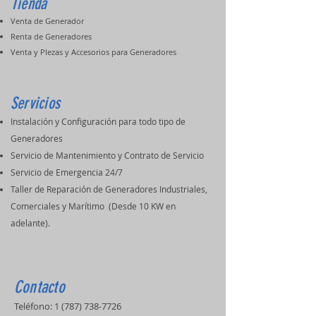
Tienda
Venta de Generador
Renta de Generadores
Venta y PIezas y Accesorios para Generadores
Servicios
Instalación y Configuración para todo tipo de
Generadores
Servicio de Mantenimiento y Contrato de Servicio
Servicio de Emergencia 24/7
Taller de Reparación de Generadores Industriales,
Comerciales y Marítimo (Desde 10 KW en
adelante).
Contacto
Teléfono:
1 (787) 738-7726