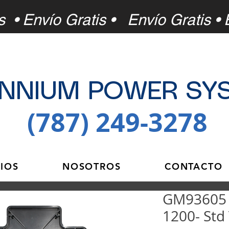
s • Envío Gratis •
Envío Gratis • 
ENNIUM POWER SY
(787) 249-3278
CIOS
NOSOTROS
CONTACTO
GM93605 •
1200- Std 