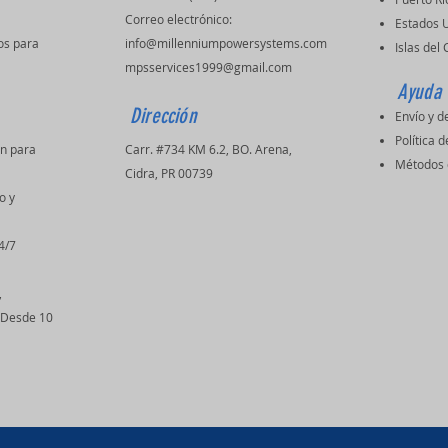
Correo electrónico:
Estados 
os para
info@millenniumpowersystems.com
Islas del
mpsservices1999@gmail.com
Ayuda
Dirección
Envío y d
Política d
ón para
Carr. #734 KM 6.2, BO. Arena,
Métodos 
s
Cidra, PR 00739
o y
4/7
,
(Desde 10