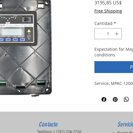
Prec
3195,85 US$
Free Shipping
Cantidad
*
Expectation for Ma
conditions
P
Service, MPAC 1200-
Contacto
Servici
Teléfono: 1 (787) 738-7726
Puerto R