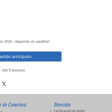
io
yo 2026 - depends on weather
edido anticipado
 Std Transition
o de Covertura
Dirección
Certificación de Kohler
ico