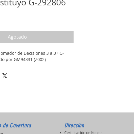
ustituyó G-292806
io
Agotado
 Tomador de Decisiones 3 a 3+ G-
ido por GM94331 (Z002)
o de Covertura
Dirección
Certificación de Kohler
ico