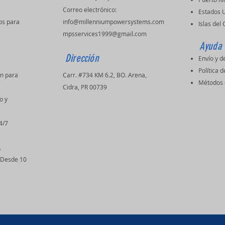
Correo electrónico:
Estados 
os para
info@millenniumpowersystems.com
Islas del
mpsservices1999@gmail.com
Ayuda
Dirección
Envío y d
Política d
ón para
Carr. #734 KM 6.2, BO. Arena,
Métodos 
s
Cidra, PR 00739
o y
4/7
,
(Desde 10