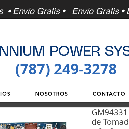
s • Envío Gratis •
Envío Gratis • 
ENNIUM POWER SY
(787) 249-3278
CIOS
NOSOTROS
CONTACTO
GM94331 -
de Tomado