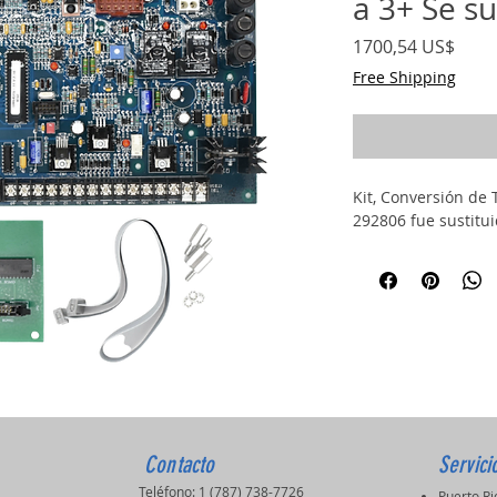
a 3+ Se s
Prec
1700,54 US$
Free Shipping
Kit, Conversión de
292806 fue sustitu
Contacto
Servici
Teléfono: 1 (787) 738-7726
Puerto R