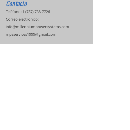
Contacto
Teléfono:
1 (787) 738-7726
Correo electrónico:
info@millenniumpowersystems.com
mpsservices1999@gmail.com
Dirección
Certificación de Kohler
Ingeniero Eléctricista
Técnicos Certificados
Servicio de Covertura
Puerto Rico
Estados Unidos
Islas del Caribe