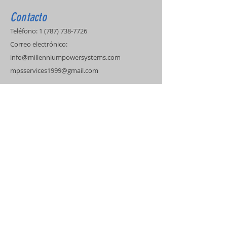
Contacto
Teléfono:
1 (787) 738-7726
Correo electrónico:
info@millenniumpowersystems.com
mpsservices1999@gmail.com
Dirección
Certificación de Kohler
Ingeniero Eléctricista
Técnicos Certificados
Servicio de Covertura
Puerto Rico
Estados Unidos
Islas del Caribe