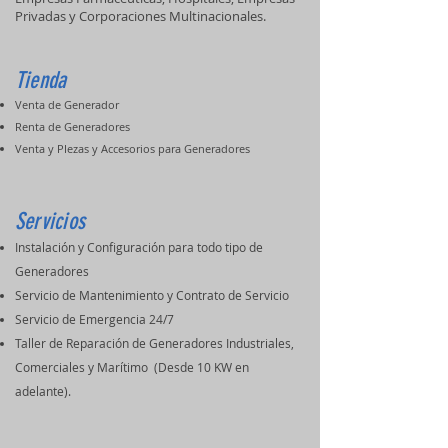
Privadas y Corporaciones Multinacionales.
Tienda
Venta de Generador
Renta de Generadores
Venta y PIezas y Accesorios para Generadores
Servicios
Instalación y Configuración para todo tipo de
Generadores
Servicio de Mantenimiento y Contrato de Servicio
Servicio de Emergencia 24/7
Taller de Reparación de Generadores Industriales,
Comerciales y Marítimo (Desde 10 KW en
adelante).